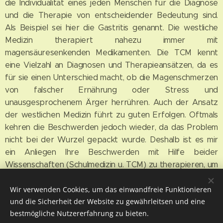
die Individualität eines jeden Menschen für die Diagnose
und die Therapie von entscheidender Bedeutung sind.
Als Beispiel sei hier die Gastritis genannt. Die westliche
Medizin therapiert nahezu immer mit
magensäuresenkenden Medikamenten. Die TCM kennt
eine Vielzahl an Diagnosen und Therapieansätzen, da es
für sie einen Unterschied macht, ob die Magenschmerzen
von falscher Ernährung oder Stress und
unausgesprochenem Ärger herrühren. Auch der Ansatz
der westlichen Medizin führt zu guten Erfolgen. Oftmals
kehren die Beschwerden jedoch wieder, da das Problem
nicht bei der Wurzel gepackt wurde. Deshalb ist es mir
ein Anliegen Ihre Beschwerden mit Hilfe beider
Wissenschaften (Schulmedizin u. TCM) zu therapieren, um
Ihnen dadurch zu einem besseren Wohlbefinden zu
Wir verwenden Cookies, um das einwandfreie Funktionieren
verhelfen.
und die Sicherheit der Website zu gewährleitsen und eine
bestmögliche Nutzererfahrung zu bieten.